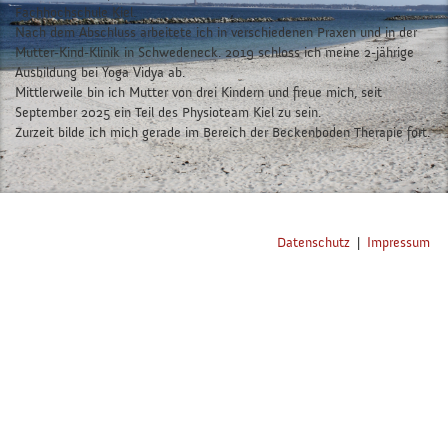
Fachhochschule Kiel.
Nach dem Abschluss arbeitete ich in verschiedenen Praxen und in der
Mutter-Kind-Klinik in Schwedeneck. 2019 schloss ich meine 2-jährige
Ausbildung bei Yoga Vidya ab.
Mittlerweile bin ich Mutter von drei Kindern und freue mich, seit
September 2025 ein Teil des Physioteam Kiel zu sein.
Zurzeit bilde ich mich gerade im Bereich der Beckenboden Therapie fort.
Datenschutz
|
Impressum